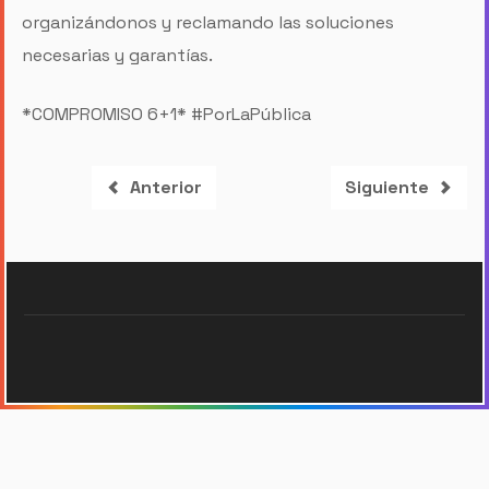
organizándonos y reclamando las soluciones
necesarias y garantías.
*COMPROMISO 6+1* #PorLaPública
Artículo anterior: LUNES 10/11
Artículo siguien
Anterior
Siguiente